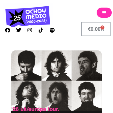
0
€
0.00