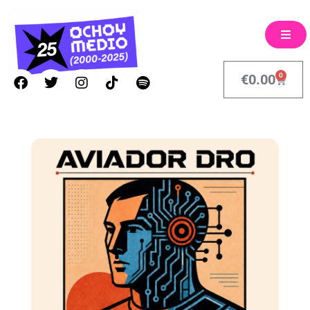
0
€
0.00