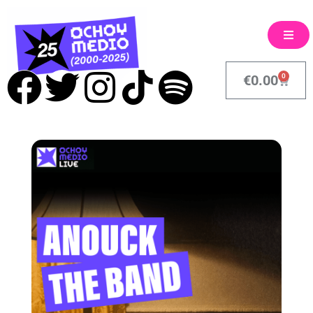
0
€
0.00