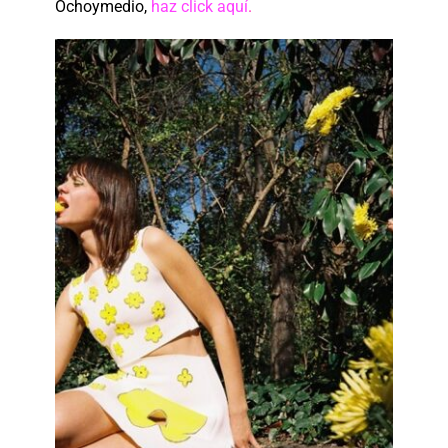
Ochoymedio,
haz click aquí
.