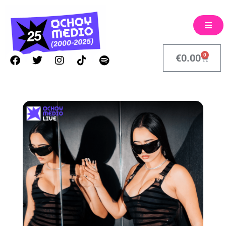
0
€
0.00