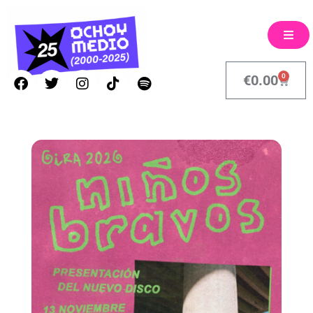
0
€
0.00