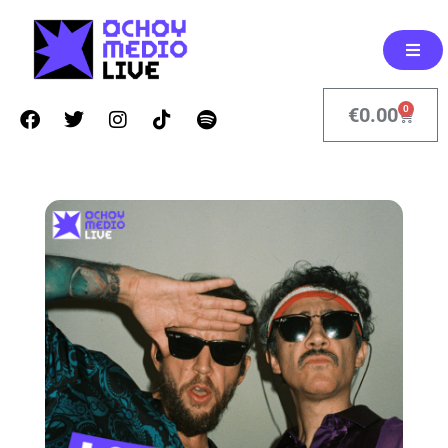
0
€
0.00