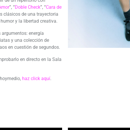
r de un repertorio con
 Amor
”, “
Doble Check
”, “
Cara de
os clásicos de una trayectoria
 humor y la libertad creativa.
s argumentos: energía
iatas y una colección de
caos en cuestión de segundos.
probarlo en directo en la Sala
Ochoymedio,
haz click aquí
.