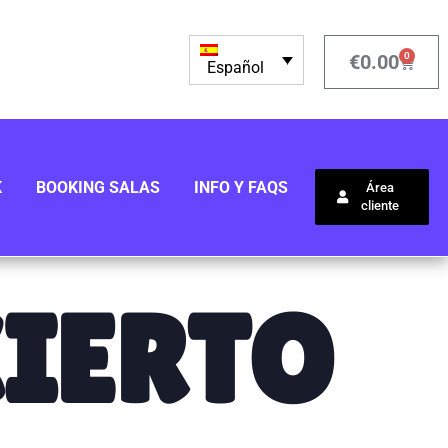
0
€
0.00
Español
K
BOOKING SALAS
INFO Y FAQS
Área
cliente
IERTO