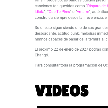
fans. Porque pocas bandas pueden presumi
canciones tan queridas como “
Disparo de
Idiota
”, “
Que Te Pires
” o “
Amarre
”, auténtic
construida siempre desde la irreverencia, el
Su directo sigue siendo uno de sus grande
desbordante, actitud punk, melodías inmed
himnos capaces de pasar de la ternura al 
El próximo 22 de enero de 2027 podrás com
Changó.
Para consultar toda la programación de 
VIDEOS