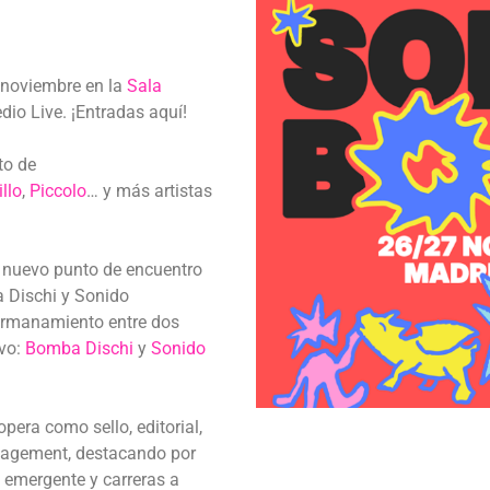
 noviembre en la
Sala
io Live. ¡Entradas aquí!
to de
llo
,
Piccolo
… y más artistas
 nuevo punto de encuentro
 Dischi y Sonido
hermanamiento entre dos
ivo:
Bomba Dischi
y
Sonido
era como sello, editorial,
nagement, destacando por
 emergente y carreras a