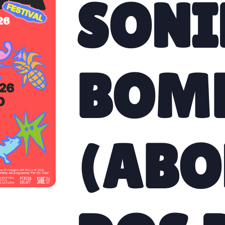
SONI
BOM
(AB