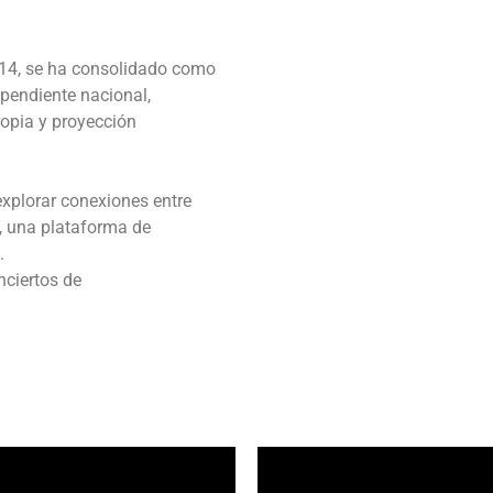
14, se ha consolidado como
ependiente nacional,
opia y proyección
xplorar conexiones entre
, una plataforma de
.
nciertos de