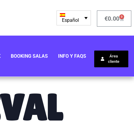
0
€
0.00
Español
K
BOOKING SALAS
INFO Y FAQS
Área
cliente
IVAL