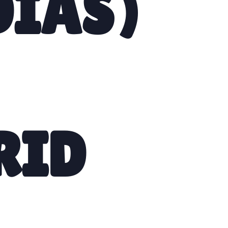
DÍAS)
RID