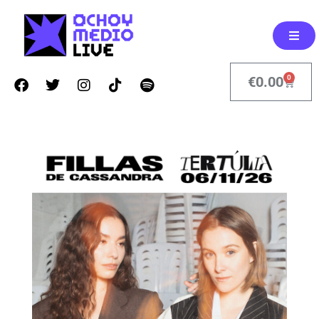
0
€
0.00