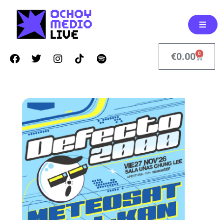
0
€
0.00