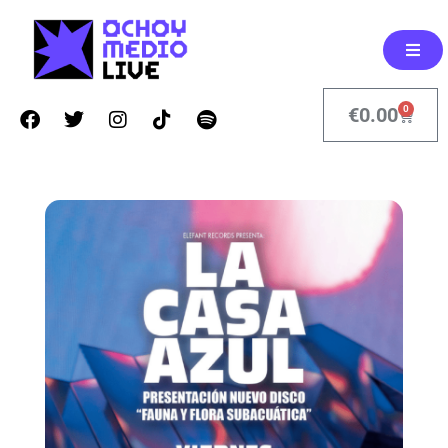
0
€
0.00